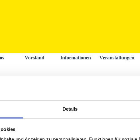
Menü überspringen
os
Vorstand
Informationen
Veranstaltungen
Willkommen auf unserer Internetpräsenz
Details
Cookies
nhalte und Anzeigen zu personalisieren, Funktionen für soziale